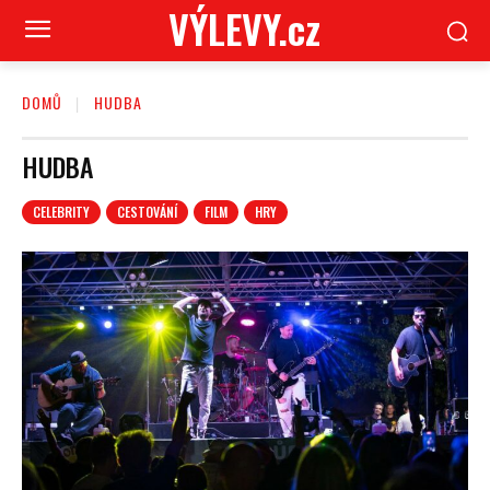
VÝLEVY.cz
DOMŮ
HUDBA
HUDBA
CELEBRITY
CESTOVÁNÍ
FILM
HRY