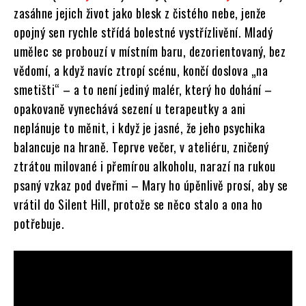
zasáhne jejich život jako blesk z čistého nebe, jenže
opojný sen rychle střídá bolestné vystřízlivění. Mladý
umělec se probouzí v místním baru, dezorientovaný, bez
vědomí, a když navíc ztropí scénu, končí doslova „na
smetišti“ – a to není jediný malér, který ho dohání –
opakovaně vynechává sezení u terapeutky a ani
neplánuje to měnit, i když je jasné, že jeho psychika
balancuje na hraně. Teprve večer, v ateliéru, zničený
ztrátou milované i přemírou alkoholu, narazí na rukou
psaný vzkaz pod dveřmi – Mary ho úpěnlivě prosí, aby se
vrátil do Silent Hill, protože se něco stalo a ona ho
potřebuje.