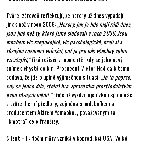
Tvůrci zároveň reflektují, že horory už dnes vypadají
jinak než v roce 2006:
„Horory, jak je lidé mají rádi dnes,
jsou jiné než ty, které jsme sledovali v roce 2006. Jsou
mnohem víc znepokojivé, víc psychologické, hrají si s
různými rovinami vnímání, což je pro nás všechny velmi
vzrušující,“
říká režisér v momentě, kdy se jeho nový
snímek chystá do kin. Producent Victor Hadida k tomu
dodává, že jde o úplně výjimečnou situaci:
„Je to poprvé,
kdy se jedno dílo, stejná hra, zpracovává prostřednictvím
dvou různých médií,“
přičemž vyzdvihuje úzkou spolupráci
s tvůrci herní předlohy, zejména s hudebníkem a
producentem Akirem Yamaokou, považovaným za
„kmotra“ celé franšízy.
Silent Hill: Noční můry vzniká v koprodukci USA, Velké