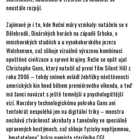
neustále rozpíjí.
Zajímavé je i to, kde Noční můry vznikaly: natáčelo se v
Bělehradě, Dinárských horách na západě Srbska, v
mnichovských studiích a u vysokohorského jezera
Walchensee, což slibuje vizuálně výraznou kombinaci
opuštěné civilizace a syrové krajiny. Režie se opět ujal
Christophe Gans, který natočil už první film Silent Hill z
roku 2006 – tehdy snímek ovládl žebříčky návštěvnosti
amerických kin hned během premiérového víkendu, a teď
má šanci navázat s ještě temnější a psychologičtější
vizí. Navzdory technologickému pokroku Gans ani
tentokrát nespoléhá jen na digitální triky – monstra
nechává ztvárňovat akrobaty a tanečníky ve speciálně
upravených kostýmech, což slibuje fyzicky nepříjemnou,
„hmatatelnou“ hrůzu namísto sterilního CGI.