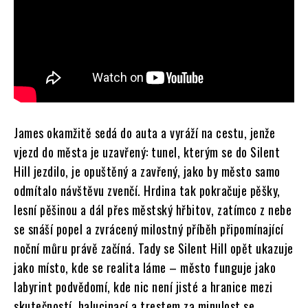
James okamžitě sedá do auta a vyráží na cestu, jenže
vjezd do města je uzavřený: tunel, kterým se do Silent
Hill jezdilo, je opuštěný a zavřený, jako by město samo
odmítalo návštěvu zvenčí. Hrdina tak pokračuje pěšky,
lesní pěšinou a dál přes městský hřbitov, zatímco z nebe
se snáší popel a zvrácený milostný příběh připomínající
noční můru právě začíná. Tady se Silent Hill opět ukazuje
jako místo, kde se realita láme – město funguje jako
labyrint podvědomí, kde nic není jisté a hranice mezi
skutečností, halucinací a trestem za minulost se