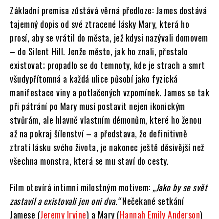
Základní premisa zůstává věrná předloze: James dostává
tajemný dopis od své ztracené lásky Mary, která ho
prosí, aby se vrátil do města, jež kdysi nazývali domovem
– do Silent Hill. Jenže město, jak ho znali, přestalo
existovat; propadlo se do temnoty, kde je strach a smrt
všudypřítomná a každá ulice působí jako fyzická
manifestace viny a potlačených vzpomínek. James se tak
při pátrání po Mary musí postavit nejen ikonickým
stvůrám, ale hlavně vlastním démonům, které ho ženou
až na pokraj šílenství – a představa, že definitivně
ztratí lásku svého života, je nakonec ještě děsivější než
všechna monstra, která se mu staví do cesty.
Film otevírá intimní milostným motivem:
„Jako by se svět
zastavil a existovali jen oni dva.“
Nečekané setkání
Jamese (
Jeremy Irvine
) a Mary (
Hannah Emily Anderson
)