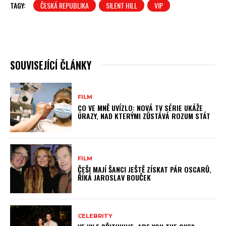
TAGY:
ČESKÁ REPUBLIKA
SILENT HILL
VIP
SOUVISEJÍCÍ ČLÁNKY
FILM
CO VE MNĚ UVÍZLO: NOVÁ TV SÉRIE UKÁŽE
ÚRAZY, NAD KTERÝMI ZŮSTÁVÁ ROZUM STÁT
FILM
ČEŠI MAJÍ ŠANCI JEŠTĚ ZÍSKAT PÁR OSCARŮ,
ŘÍKÁ JAROSLAV BOUČEK
CELEBRITY