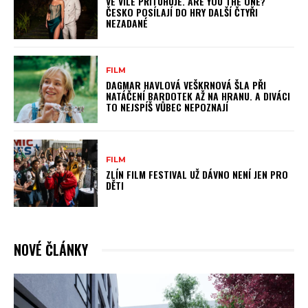
VE VILE PŘITUHUJE. ARE YOU THE ONE?
ČESKO POSÍLAJÍ DO HRY DALŠÍ ČTYŘI
NEZADANÉ
FILM
DAGMAR HAVLOVÁ VEŠKRNOVÁ ŠLA PŘI
NATÁČENÍ BARDOTEK AŽ NA HRANU. A DIVÁCI
TO NEJSPÍŠ VŮBEC NEPOZNAJÍ
FILM
ZLÍN FILM FESTIVAL UŽ DÁVNO NENÍ JEN PRO
DĚTI
NOVÉ ČLÁNKY