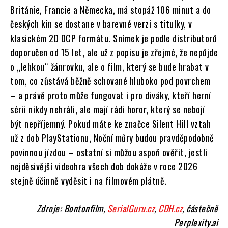
Británie, Francie a Německa, má stopáž 106 minut a do
českých kin se dostane v barevné verzi s titulky, v
klasickém 2D DCP formátu. Snímek je podle distributorů
doporučen od 15 let, ale už z popisu je zřejmé, že nepůjde
o „lehkou“ žánrovku, ale o film, který se bude hrabat v
tom, co zůstává běžně schované hluboko pod povrchem
– a právě proto může fungovat i pro diváky, kteří herní
sérii nikdy nehráli, ale mají rádi horor, který se nebojí
být nepříjemný. Pokud máte ke značce Silent Hill vztah
už z dob PlayStationu, Noční můry budou pravděpodobně
povinnou jízdou – ostatní si můžou aspoň ověřit, jestli
nejděsivější videohra všech dob dokáže v roce 2026
stejně účinně vyděsit i na filmovém plátně.
Zdroje: Bontonfilm,
SerialGuru.cz
,
CDH.cz
, částečně
Perplexity.ai