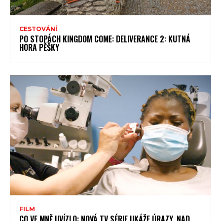
CESTOVÁNÍ
PO STOPÁCH KINGDOM COME: DELIVERANCE 2: KUTNÁ
HORA PĚŠKY
FILM
CO VE MNĚ UVÍZLO: NOVÁ TV SÉRIE UKÁŽE ÚRAZY, NAD