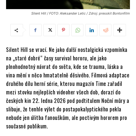
Silent Hill / FOTO: Aleksander Letic / Zdroj: presskit Bontonfilm
Silent Hill se vrací. Ne jako další nostalgická vzpomínka
na „staré dobré“ časy survival hororu, ale jako
plnohodnotný návrat do světa, kde se trauma, láska a
vina mění v něco hmatatelně děsivého. Filmová adaptace
druhého dílu herní série, kterou magazín Time zařadil
mezi stovku nejlepších videoher všech dob, dorazí do
českých kin 22. ledna 2026 pod podtitulem Noční můry a
slibuje, že tenhle výlet do postapokalyptického pekla
nebude jen úlitba fanouškům, ale poctivým hororem pro
současné publikum.