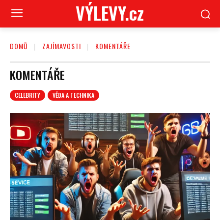
VÝLEVY.cz
DOMŮ
ZAJÍMAVOSTI
KOMENTÁŘE
KOMENTÁŘE
CELEBRITY
VĚDA A TECHNIKA