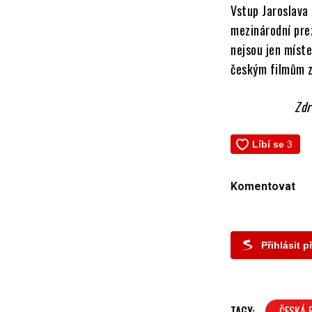
Vstup Jaroslava
mezinárodní prez
nejsou jen míst
českým filmům z
Zdr
Komentovat
Přihlásit 
TAGY:
ČESKÁ 