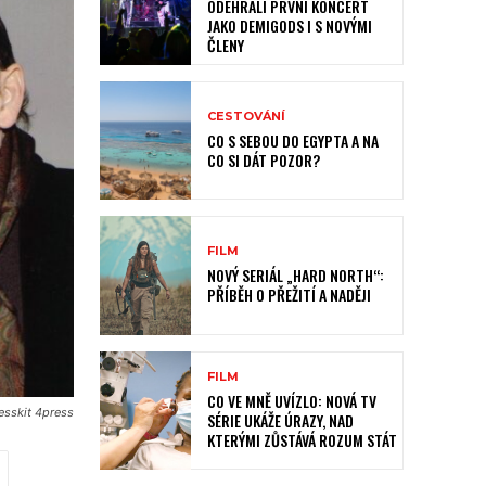
ODEHRÁLI PRVNÍ KONCERT
JAKO DEMIGODS I S NOVÝMI
ČLENY
CESTOVÁNÍ
CO S SEBOU DO EGYPTA A NA
CO SI DÁT POZOR?
FILM
NOVÝ SERIÁL „HARD NORTH“:
PŘÍBĚH O PŘEŽITÍ A NADĚJI
FILM
CO VE MNĚ UVÍZLO: NOVÁ TV
esskit 4press
SÉRIE UKÁŽE ÚRAZY, NAD
KTERÝMI ZŮSTÁVÁ ROZUM STÁT