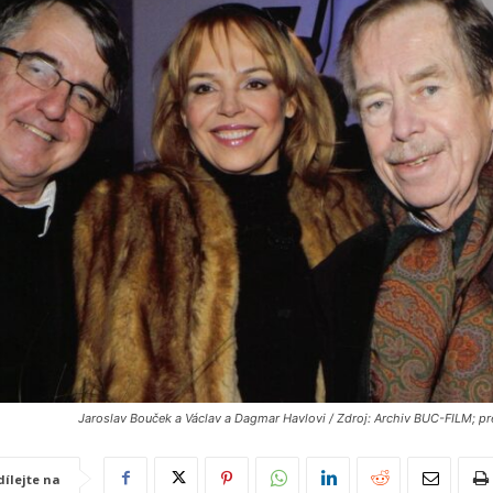
Jaroslav Bouček a Václav a Dagmar Havlovi / Zdroj: Archiv BUC-FILM; pr
dílejte na