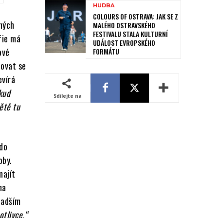
HUDBA
COLOURS OF OSTRAVA: JAK SE Z
iných
MALÉHO OSTRAVSKÉHO
FESTIVALU STALA KULTURNÍ
fie má
UDÁLOST EVROPSKÉHO
ové
FORMÁTU
tovat se
evírá
kud
Sdílejte na
ětě tu
 do
oby.
najít
na
ladším
otlivce,“