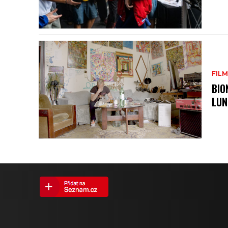
FILM
BIO
LUN