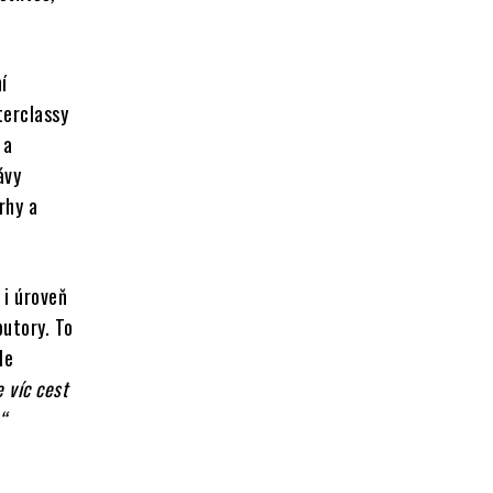
í
terclassy
 a
ávy
rhy a
 i úroveň
butory. To
le
 víc cest
“