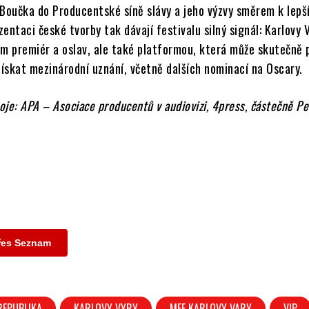
 Boučka do Producentské síně slávy a jeho výzvy směrem k lepš
entaci české tvorby tak dávají festivalu silný signál: Karlovy 
em premiér a oslav, ale také platformou, která může skutečně
ískat mezinárodní uznání, včetně dalších nominací na Oscary.
oje: APA – Asociace producentů v audiovizi, 4press, částečně Per
přes Seznam
REPUBLIKA
KARLOVY VYRY
MFF KARLOVY VARY
VIP