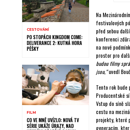
Na Mezinárodním
festivalových p
CESTOVÁNÍ
před sebou dalš
PO STOPÁCH KINGDOM COME:
konferenci zdůr
DELIVERANCE 2: KUTNÁ HORA
na nové podmínky
PĚŠKY
prostor pro dal
budou filmy sprá
jsou,“
uvedl Bouč
Tento rok bude p
Producentské sín
Vstup do síně s
cestu na meziná
FILM
projekty, které
CO VE MNĚ UVÍZLO: NOVÁ TV
SÉRIE UKÁŽE ÚRAZY, NAD
generacím, kter