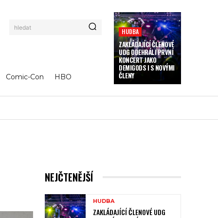
hledat
HUDBA
ZAKLÁDAJÍCÍ ČLENOVÉ
UDG ODEHRÁLI PRVNÍ
KONCERT JAKO
DEMIGODS I S NOVÝMI
ČLENY
Comic-Con
HBO
NEJČTENĚJŠÍ
HUDBA
ZAKLÁDAJÍCÍ ČLENOVÉ UDG