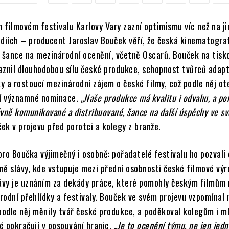
 filmovém festivalu Karlovy Vary zazní optimismu víc než na j
ódiích – producent Jaroslav Bouček věří, že česká kinematogra
í šance na mezinárodní ocenění, včetně Oscarů. Bouček na tisk
aznil dlouhodobou sílu české produkce, schopnost tvůrců adap
 a rostoucí mezinárodní zájem o české filmy, což podle něj ot
ší významné nominace.
„Naše produkce má kvalitu i odvahu, a po
vně komunikované a distribuované, šance na další úspěchy ve sv
ek v projevu před porotci a kolegy z branže.
ro Boučka výjimečný i osobně: pořadatelé festivalu ho pozvali
ě slávy, kde vstupuje mezi přední osobnosti české filmové výr
lávy je uznáním za dekády práce, které pomohly českým filmům 
rodní přehlídky a festivaly. Bouček ve svém projevu vzpomínal 
 podle něj měnily tvář české produkce, a poděkoval kolegům i m
é pokračují v posouvání hranic.
„Je to ocenění týmu, ne jen jedn