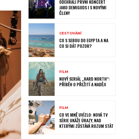
ODEHRÁLI PRVNÍ KONCERT
JAKO DEMIGODS I S NOVÝMI
ČLENY
CESTOVÁNÍ
CO S SEBOU DO EGYPTA A NA
CO SI DÁT POZOR?
FILM
NOVÝ SERIÁL „HARD NORTH“:
PŘÍBĚH O PŘEŽITÍ A NADĚJI
FILM
CO VE MNĚ UVÍZLO: NOVÁ TV
SÉRIE UKÁŽE ÚRAZY, NAD
KTERÝMI ZŮSTÁVÁ ROZUM STÁT