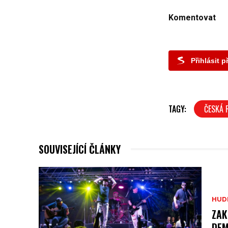
Komentovat
Přihlásit 
TAGY:
ČESKÁ 
SOUVISEJÍCÍ ČLÁNKY
HUD
ZAK
DEM