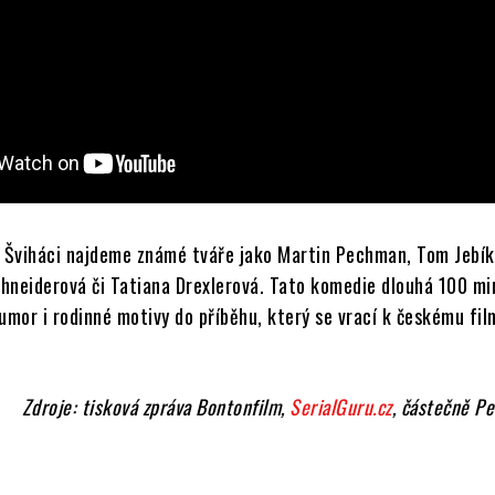
u Šviháci najdeme známé tváře jako Martin Pechman, Tom Jebík
Schneiderová či Tatiana Drexlerová. Tato komedie dlouhá 100 mi
umor i rodinné motivy do příběhu, který se vrací k českému fil
Zdroje: tisková zpráva Bontonfilm,
SerialGuru.cz
, částečně Pe