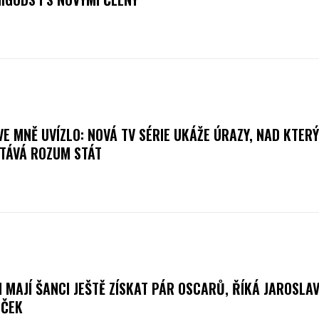
VE MNĚ UVÍZLO: NOVÁ TV SÉRIE UKÁŽE ÚRAZY, NAD KTER
TÁVÁ ROZUM STÁT
I MAJÍ ŠANCI JEŠTĚ ZÍSKAT PÁR OSCARŮ, ŘÍKÁ JAROSLA
ČEK