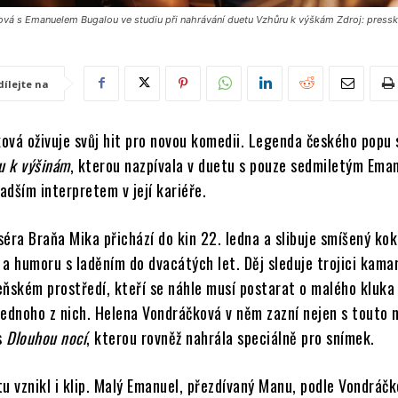
vá s Emanuelem Bugalou ve studiu při nahrávání duetu Vzhůru k výškám Zdroj: presski
dílejte na
ová oživuje svůj hit pro novou komedii. Legenda českého popu s
u k výšinám
, kterou nazpívala v duetu s pouze sedmiletým Em
dším interpretem v její kariéře.
séra Braňa Mika přichází do kin 22. ledna a slibuje smíšený kok
í a humoru s laděním do dvacátých let. Děj sleduje trojici kama
eňském prostředí, kteří se náhle musí postarat o malého kluka
jednoho z nich. Helena Vondráčková v něm zazní nejen s touto 
 s
Dlouhou nocí
, kterou rovněž nahrála speciálně pro snímek.
u vznikl i klip. Malý Emanuel, přezdívaný Manu, podle Vondráč