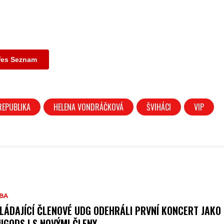
přes Seznam
REPUBLIKA
HELENA VONDRÁČKOVÁ
ŠVIHÁCI
VIP
BA
LÁDAJÍCÍ ČLENOVÉ UDG ODEHRÁLI PRVNÍ KONCERT JAKO
IGODS I S NOVÝMI ČLENY