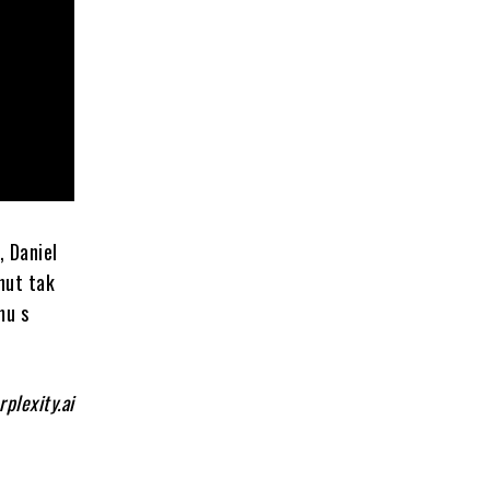
, Daniel
nut tak
mu s
rplexity.ai