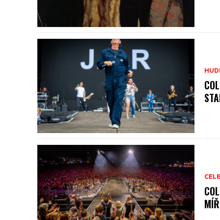
HUD
COL
STA
CELE
COL
MÍŘ