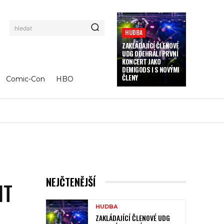
hledat
HUDBA
ZAKLÁDAJÍCÍ ČLENOVÉ
UDG ODEHRÁLI PRVNÍ
KONCERT JAKO
DEMIGODS I S NOVÝMI
ČLENY
Comic-Con
HBO
NEJČTENĚJŠÍ
IT
HUDBA
ZAKLÁDAJÍCÍ ČLENOVÉ UDG