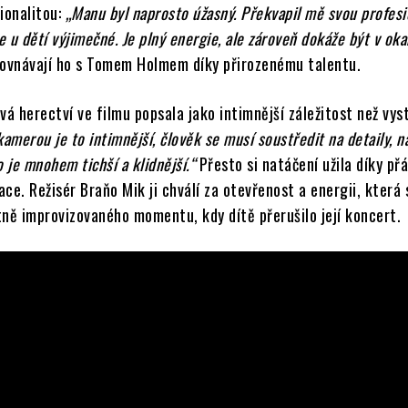
ionalitou:
„Manu byl naprosto úžasný. Překvapil mě svou profesi
je u dětí výjimečné. Je plný energie, ale zároveň dokáže být v ok
ovnávají ho s Tomem Holmem díky přirozenému talentu.
á herectví ve filmu popsala jako intimnější záležitost než vys
kamerou je to intimnější, člověk se musí soustředit na detaily, 
o je mnohem tichší a klidnější.“
Přesto si natáčení užila díky př
ce. Režisér Braňo Mik ji chválí za otevřenost a energii, která
tně improvizovaného momentu, kdy dítě přerušilo její koncert.