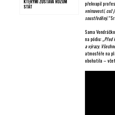
KTERÝMI ZŮSTÁVÁ ROZUM
překvapil profes
STÁT
vnímavostí, což 
soustředěný.“
Sr
Sama Vondráčkov
na pódiu:
„Před 
a výrazy. Všechn
atmosféře na pla
obohatila – vče