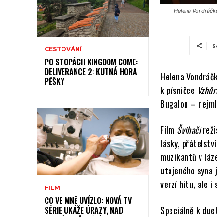
Helena Vondráčko
S
CESTOVÁNÍ
PO STOPÁCH KINGDOM COME:
DELIVERANCE 2: KUTNÁ HORA
Helena Vondráčk
PĚŠKY
k písničce
Vzhůr
Bugalou – nejmla
Film
Švihači
reži
lásky, přátelstv
muzikantů v láz
utajeného syna 
verzí hitu, ale i
FILM
CO VE MNĚ UVÍZLO: NOVÁ TV
Speciálně k duet
SÉRIE UKÁŽE ÚRAZY, NAD