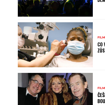
FILM
CO 
ZŮS
FILM
ČEŠ
BOU