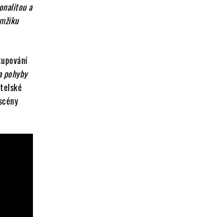
onalitou a
amžiku
tupování
na pohyby
átelské
 scény