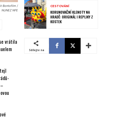
t Bontofilm /
CESTOVÁNÍ
NUNEZ NFE
KORUNOVAČNÍ KLENOTY NA
HRADĚ: ORIGINÁL I REPLIKY Z
KOSTEK
e vrátila
anuelem
Sdílejte na
tejl
rádů-
 –
novou
kové