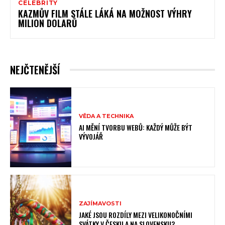
CELEBRITY
KAZMŮV FILM STÁLE LÁKÁ NA MOŽNOST VÝHRY
MILION DOLARŮ
NEJČTENĚJŠÍ
VĚDA A TECHNIKA
AI MĚNÍ TVORBU WEBŮ: KAŽDÝ MŮŽE BÝT
VÝVOJÁŘ
ZAJÍMAVOSTI
JAKÉ JSOU ROZDÍLY MEZI VELIKONOČNÍMI
SVÁTKY V ČESKU A NA SLOVENSKU?