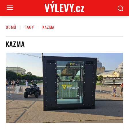
VÝLEVY.cz
DOMŮ
TAGY
KAZMA
KAZMA