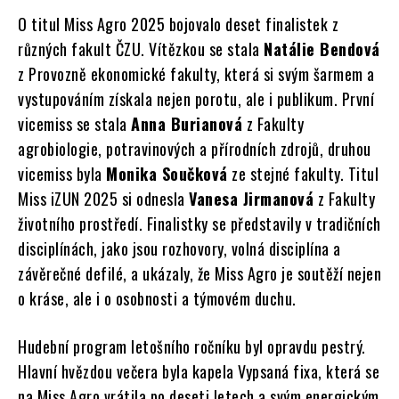
O titul Miss Agro 2025 bojovalo deset finalistek z
různých fakult ČZU. Vítězkou se stala
Natálie Bendová
z Provozně ekonomické fakulty, která si svým šarmem a
vystupováním získala nejen porotu, ale i publikum. První
vicemiss se stala
Anna Burianová
z Fakulty
agrobiologie, potravinových a přírodních zdrojů, druhou
vicemiss byla
Monika Součková
ze stejné fakulty. Titul
Miss iZUN 2025 si odnesla
Vanesa Jirmanová
z Fakulty
životního prostředí. Finalistky se představily v tradičních
disciplínách, jako jsou rozhovory, volná disciplína a
závěrečné defilé, a ukázaly, že Miss Agro je soutěží nejen
o kráse, ale i o osobnosti a týmovém duchu.
Hudební program letošního ročníku byl opravdu pestrý.
Hlavní hvězdou večera byla kapela Vypsaná fixa, která se
na Miss Agro vrátila po deseti letech a svým energickým