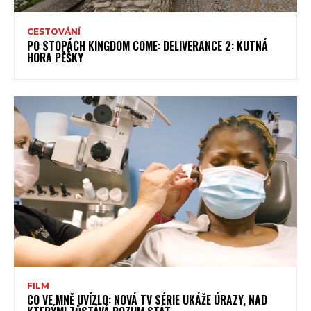
CESTOVÁNÍ
PO STOPÁCH KINGDOM COME: DELIVERANCE 2: KUTNÁ
HORA PĚŠKY
FILM
CO VE MNĚ UVÍZLO: NOVÁ TV SÉRIE UKÁŽE ÚRAZY, NAD