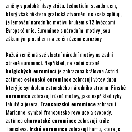
změny v podobě hlavy státu. Jednotícím standardem,
který však některá grafická ztvárnění ne zcela splňují,
je lemování národního motivu kruhem s 12 hvězdami
Evropské unie. Euromince s národními motivy jsou
zákonným platidlem na celém území eurozóny.
Každá země má své vlastní národní motivy na zadní
straně euromincí. Například, na zadní straně
belgických euromincí
je zobrazena královna Astrid,
zatímco
estonské euromince
zobrazují větev dubu,
který je symbolem estonského národního stromu.
Finské
euromince
zobrazují různé motivy, jako například ryby,
labutě a jezera.
Francouzské euromince
zobrazují
Marianne, symbol francouzské revoluce a svobody,
zatímco
chorvatské euromince
zobrazují krále
Tomislava.
Irské euromince
zobrazují harfu, která je