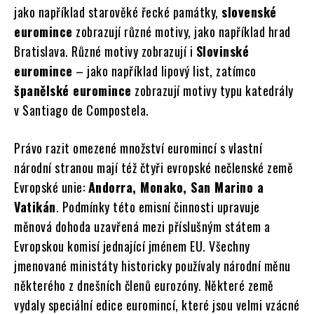
jako například starověké řecké památky,
slovenské
euromince
zobrazují různé motivy, jako například hrad
Bratislava. Různé motivy zobrazují i
Slovinské
euromince
– jako například lipový list, zatímco
španělské euromince
zobrazují motivy typu katedrály
v Santiago de Compostela.
Právo razit omezené množství euromincí s vlastní
národní stranou mají též čtyři evropské nečlenské země
Evropské unie:
Andorra, Monako, San Marino a
Vatikán
. Podmínky této emisní činnosti upravuje
měnová dohoda uzavřená mezi příslušným státem a
Evropskou komisí jednající jménem EU. Všechny
jmenované ministáty historicky používaly národní měnu
některého z dnešních členů eurozóny. Některé země
vydaly speciální edice euromincí, které jsou velmi vzácné