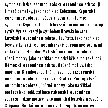
symbolem Irska, zatímco
italské euromince
zobrazují
římské památky, jako například Koloseum.
Kyperské
euromince
zobrazují větev olivovníku, který je
symbolem Kypru, zatímco
litevské euromince
zobrazují
rytíře Vytise, který je symbolem litevského státu.
Lotyšské euromince
zobrazují zvířata, jako například
losy a vlky, zatímco
lucemburské euromince
zobrazují
velkovévodu Henriho.
Maltské euromince
zobrazují
různé motivy, jako například maltský kříž a maltské lodě.
Německé euromince
zobrazují různé motivy, jako
například Braniborskou bránu, zatímco
nizozemské
euromince
zobrazují královnu Beatrix.
Portugalské
euromince
zobrazují různé motivy, jako například
portugalské lodě, zatímco
rakouské euromince
zobrazují různé motivy, jako například katedrála svatého
Štěpána.
Řecké euromince
zobrazují různé motivy,