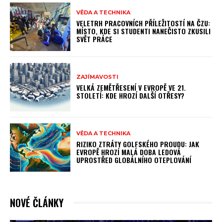
VĚDA A TECHNIKA
VELETRH PRACOVNÍCH PŘÍLEŽITOSTÍ NA ČZU:
MÍSTO, KDE SI STUDENTI NANEČISTO ZKUSILI
SVĚT PRÁCE
ZAJÍMAVOSTI
VELKÁ ZEMĚTŘESENÍ V EVROPĚ VE 21.
STOLETÍ: KDE HROZÍ DALŠÍ OTŘESY?
VĚDA A TECHNIKA
RIZIKO ZTRÁTY GOLFSKÉHO PROUDU: JAK
EVROPĚ HROZÍ MALÁ DOBA LEDOVÁ
UPROSTŘED GLOBÁLNÍHO OTEPLOVÁNÍ
NOVÉ ČLÁNKY