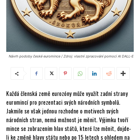
Návrh podoby české euromince / Zdroj: vlastní zpracování pomocí AI DALL-E
Každá členská země eurozóny může využít zadní strany
euromincí pro prezentaci svých národních symbolů.
Jakmile se však jednou rozhodne o motivech svých
národních stran, nemá možnost je měnit. Výjimku tvoří
mince se zobrazením hlav států, které lze měnit, dojde-
li ke změně hlavy státu nebo po 15 letech s ohledem na